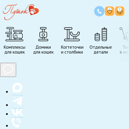
0
0
Комплексы
Домики
Когтеточки
Отдельные
То
для кошек
для кошек
и столбики
детали
в на