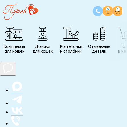
0
0
Комплексы
Домики
Когтеточки
Отдельные
То
для кошек
для кошек
и столбики
детали
в на