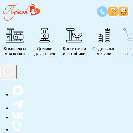
0
0
Комплексы
Домики
Когтеточки
Отдельные
То
для кошек
для кошек
и столбики
детали
в на