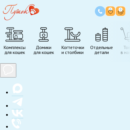
0
0
Комплексы
Домики
Когтеточки
Отдельные
То
для кошек
для кошек
и столбики
детали
в на