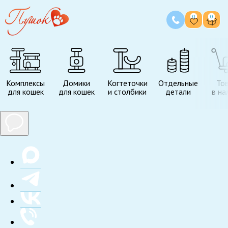
0
0
Комплексы
Домики
Когтеточки
Отдельные
То
для кошек
для кошек
и столбики
детали
в на