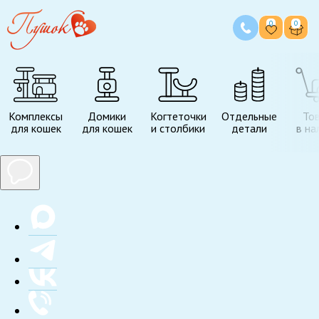
0
0
Комплексы
Домики
Когтеточки
Отдельные
То
для кошек
для кошек
и столбики
детали
в на