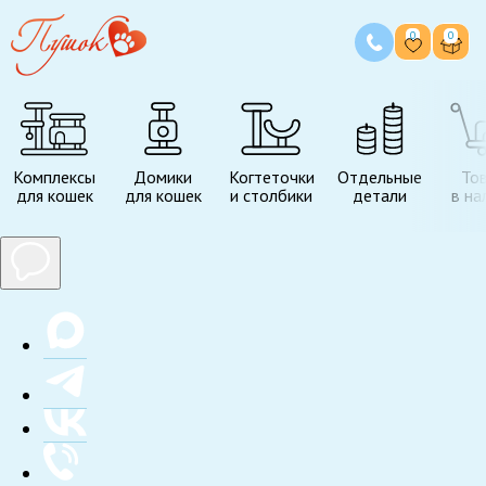
0
0
Комплексы
Домики
Когтеточки
Отдельные
То
для кошек
для кошек
и столбики
детали
в на