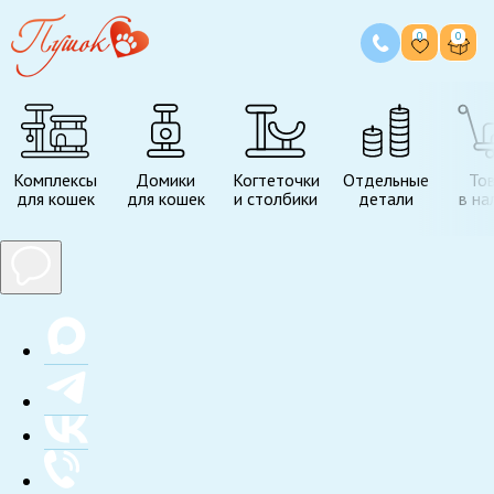
0
0
Комплексы
Домики
Когтеточки
Отдельные
То
для кошек
для кошек
и столбики
детали
в на