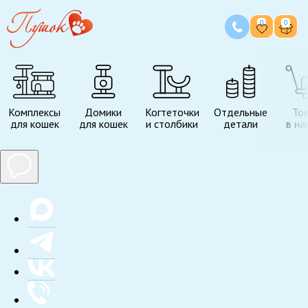
0
0
Комплексы
Домики
Когтеточки
Отдельные
То
для кошек
для кошек
и столбики
детали
в на